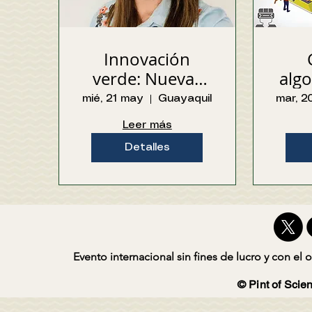
Innovación
verde: Nuevas
algo
tecnologías para
ag
mié, 21 may
Guayaquil
mar, 2
valorización de
Leer más
residuos
Detalles
agroindustriales.
Evento internacional sin fines de lucro y con el o
© Pint of Scien