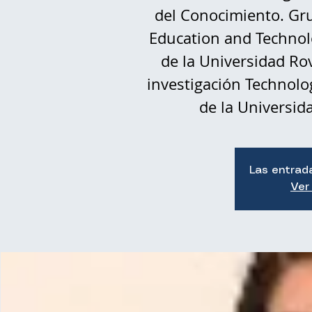
del Conocimiento. Gr
Education and Technol
de la Universidad Rov
investigación Technolo
de la Universid
Las entrad
Ver