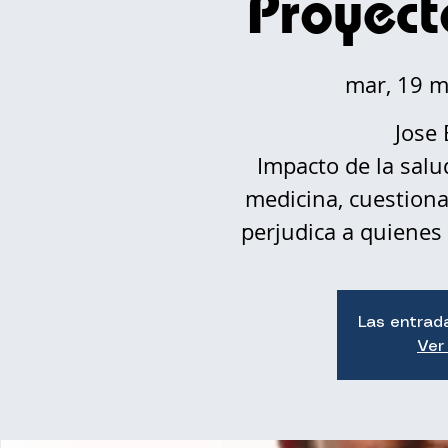
Proyec
mar, 19 
Jose
Impacto de la salu
medicina, cuestiona
perjudica a quienes
Las entrad
Ver