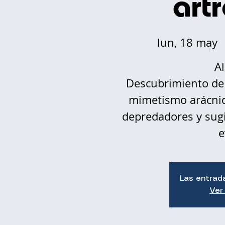
art
lun, 18 may
  
Al
Descubrimiento de
mimetismo arácnid
depredadores y sugi
e
Las entrad
Ver