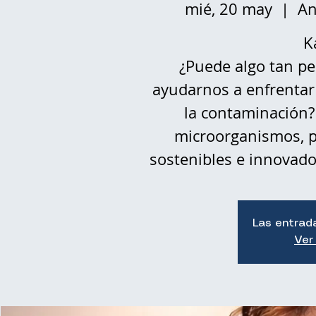
mié, 20 may
  |  
An
K
¿Puede algo tan p
ayudarnos a enfrenta
la contaminación?
microorganismos, 
sostenibles e innovado
Las entrad
Ver