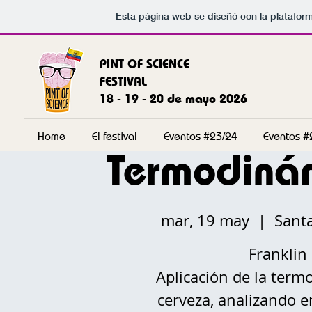
Esta página web se diseñó con la platafor
PINT OF SCIENCE
FESTIVAL
18 - 19 - 20 de mayo 2026
Home
El festival
Eventos #23/24
Eventos #
Termodinám
mar, 19 may
  |  
Sant
Franklin
Aplicación de la term
cerveza, analizando en